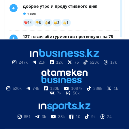
247k
21k
12k
75
523k
17k
520k
74k
130k
1087k
386k
1k
7k
56k
851
3k
33k
10
9k
24