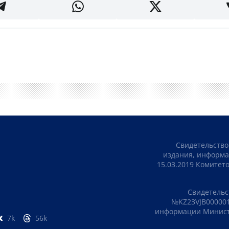
Свидетельство
издания, информа
15.03.2019 Комите
Свидетельс
№KZ23VJB000001
информации Министе
7k
56k