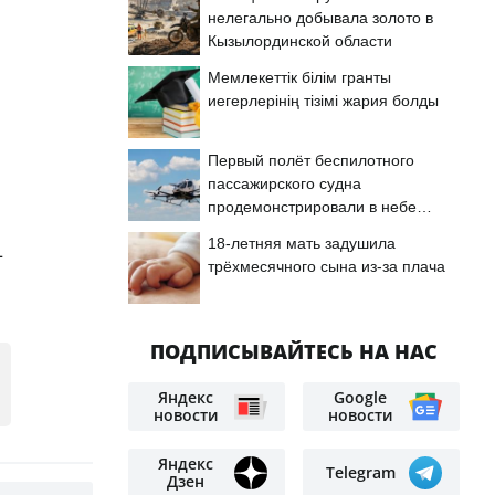
нелегально добывала золото в
Кызылординской области
Мемлекеттік білім гранты
иегерлерінің тізімі жария болды
Первый полёт беспилотного
пассажирского судна
продемонстрировали в небе
Астаны
18-летняя мать задушила
–
трёхмесячного сына из-за плача
ПОДПИСЫВАЙТЕСЬ НА НАС
Яндекс
Google
новости
новости
Яндекс
Telegram
Дзен