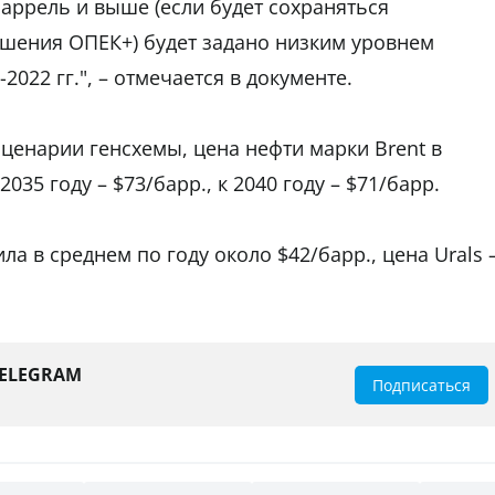
баррель и выше (если будет сохраняться
ашения ОПЕК+) будет задано низким уровнем
022 гг.", – отмечается в документе.
 сценарии генсхемы, цена нефти марки Brent в
2035 году – $73/барр., к 2040 году – $71/барр.
ила в среднем по году около $42/барр., цена Urals 
TELEGRAM
Подписаться