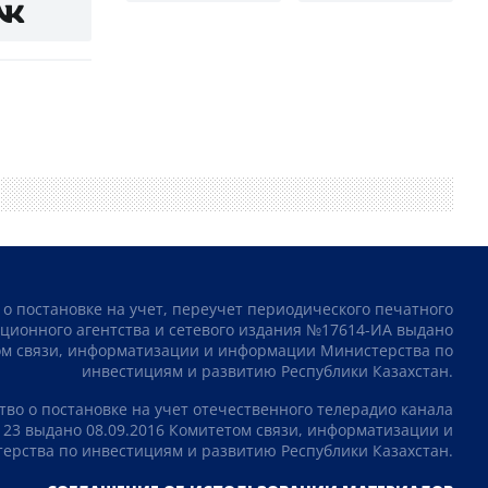
 о постановке на учет, переучет периодического печатного
ционного агентства и сетевого издания №17614-ИА выдано
том связи, информатизации и информации Министерства по
инвестициям и развитию Республики Казахстан.
тво о постановке на учет отечественного телерадио канала
23 выдано 08.09.2016 Комитетом связи, информатизации и
рства по инвестициям и развитию Республики Казахстан.