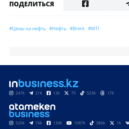
ПОДЕЛИТЬСЯ
#цены на нефть
#Нефть
#Brent
#WTI
247k
21k
12k
75
523k
17k
520k
74k
130k
1087k
386k
1k