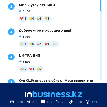
247k
21k
12k
75
523k
17k