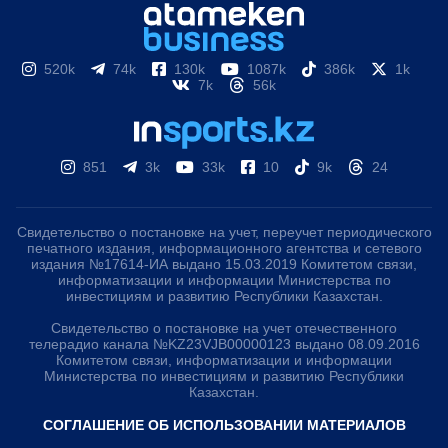
520k
74k
130k
1087k
386k
1k
7k
56k
851
3k
33k
10
9k
24
Свидетельство о постановке на учет, переучет периодического
печатного издания, информационного агентства и сетевого
издания №17614-ИА выдано 15.03.2019 Комитетом связи,
информатизации и информации Министерства по
инвестициям и развитию Республики Казахстан.
Свидетельство о постановке на учет отечественного
телерадио канала №KZ23VJB00000123 выдано 08.09.2016
Комитетом связи, информатизации и информации
Министерства по инвестициям и развитию Республики
Казахстан.
СОГЛАШЕНИЕ ОБ ИСПОЛЬЗОВАНИИ МАТЕРИАЛОВ