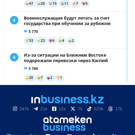
247k
21k
12k
75
523k
17k