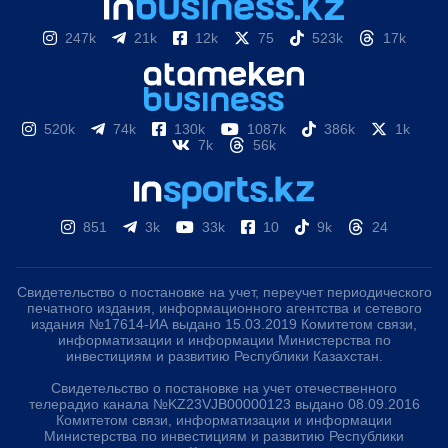
247k
21k
12k
75
523k
17k
520k
74k
130k
1087k
386k
1k
7k
56k
851
3k
33k
10
9k
24
Свидетельство о постановке на учет, переучет периодического
печатного издания, информационного агентства и сетевого
издания №17614-ИА выдано 15.03.2019 Комитетом связи,
информатизации и информации Министерства по
инвестициям и развитию Республики Казахстан.
Свидетельство о постановке на учет отечественного
телерадио канала №KZ23VJB00000123 выдано 08.09.2016
Комитетом связи, информатизации и информации
Министерства по инвестициям и развитию Республики