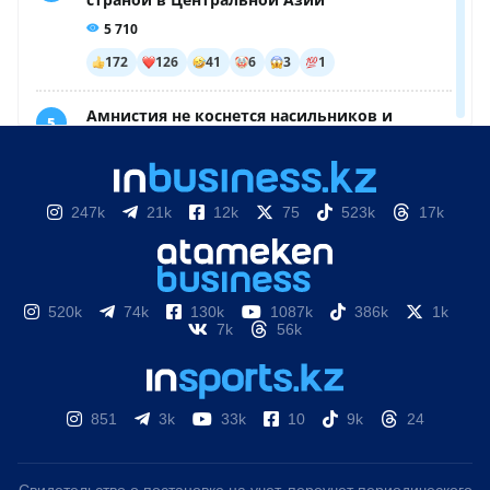
247k
21k
12k
75
523k
17k
520k
74k
130k
1087k
386k
1k
7k
56k
851
3k
33k
10
9k
24