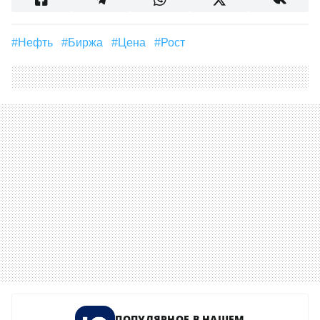
#Нефть
#биржа
#Цена
#рост