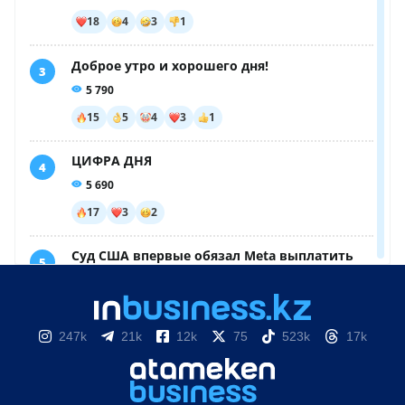
247k
21k
12k
75
523k
17k