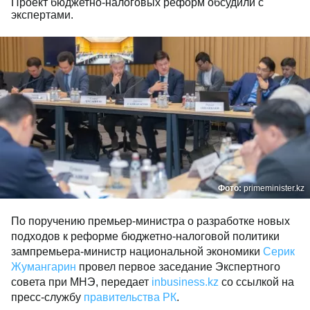
Проект бюджетно-налоговых реформ обсудили с
экспертами.
Фото:
primeminister.kz
По поручению премьер-министра о разработке новых
подходов к реформе бюджетно-налоговой политики
зампремьера-министр национальной экономики
Серик
Жумангарин
провел первое заседание Экспертного
совета при МНЭ, передает
inbusiness.kz
со ссылкой на
пресс-службу
правительства РК
.