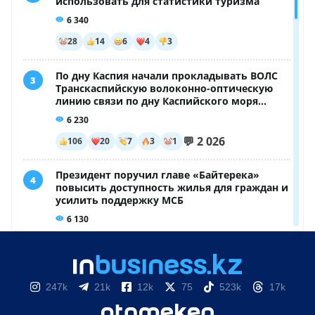
247k
21k
12k
75
523k
17k