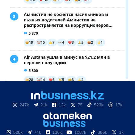
247k
21k
12k
75
523k
17k
520k
74k
130k
1087k
386k
1k