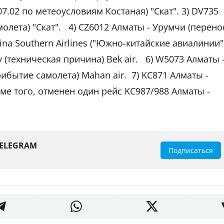
7.02 по метеоусловиям Костаная) "Скат". 3) DV735
олета) "Скат". 4) CZ6012 Алматы - Урумчи (перено
na Southern Airlines ("Южно-китайские авиалинии")
 (техническая причина) Bek air. 6) W5073 Алматы 
рибытие самолета) Mahan air. 7) KC871 Алматы -
оме того, отменен один рейс KC987/988 Алматы -
TELEGRAM
Подписаться