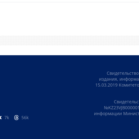
Свидетельство
издания, информа
15.03.2019 Комите
Свидетельс
№KZ23VJB000001
информации Министе
7k
56k