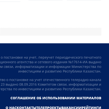
 о постановке на учет, переучет периодического печатного
ционного агентства и сетевого издания №17614-ИА выдано
том связи, информатизации и информации Министерства по
инвестициям и развитию Республики Казахстан.
тво о постановке на учет отечественного телерадио канала
23 выдано 08.09.2016 Комитетом связи, информатизации и
рства по инвестициям и развитию Республики Казахстан.
СОГЛАШЕНИЕ ОБ ИСПОЛЬЗОВАНИИ МАТЕРИАЛОВ
О НАС
КОНТАКТЫ
ТЕЛЕПРОЕКТЫ
ВАКАНСИИ
РЕЙТИНГИ