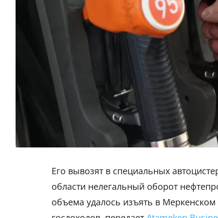
Его вывозят в специальных автоцисте
области нелегальный оборот нефтепро
объема удалось изъять в Меркенском
госдоходов, передает
Atameken Busine