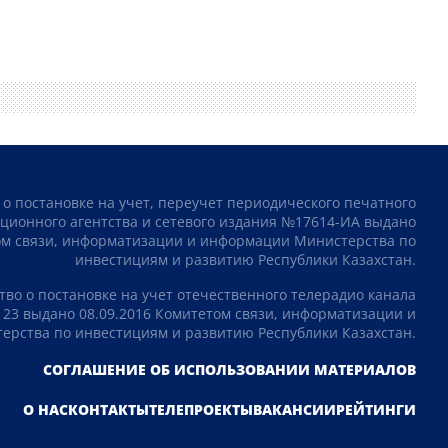
 о постановке на учет, переучет периодического печатного
ционного агентства и сетевого издания №17614-ИА выдано
том связи, информатизации и информации Министерства по
инвестициям и развитию Республики Казахстан.
тво о постановке на учет отечественного телерадио канала
23 выдано 08.09.2016 Комитетом связи, информатизации и
рства по инвестициям и развитию Республики Казахстан.
СОГЛАШЕНИЕ ОБ ИСПОЛЬЗОВАНИИ МАТЕРИАЛОВ
О НАС
КОНТАКТЫ
ТЕЛЕПРОЕКТЫ
ВАКАНСИИ
РЕЙТИНГИ