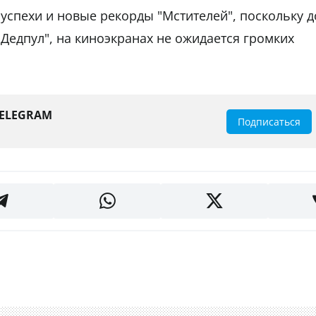
спехи и новые рекорды "Мстителей", поскольку д
 "Дедпул", на киноэкранах не ожидается громких
TELEGRAM
Подписаться