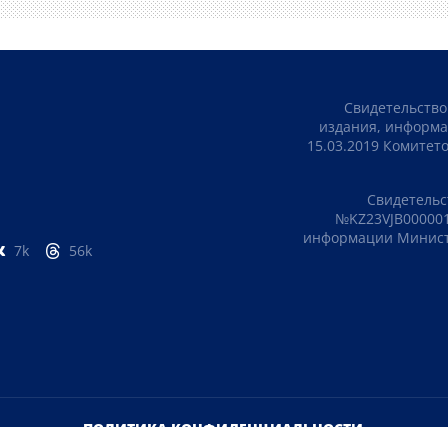
Свидетельство
издания, информа
15.03.2019 Комите
Свидетельс
№KZ23VJB000001
информации Министе
7k
56k
ПОЛИТИКА КОНФИДЕНЦИАЛЬНОСТИ