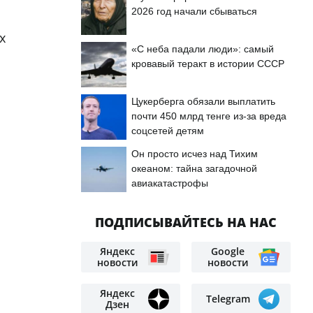
2026 год начали сбываться
х
«С неба падали люди»: самый
кровавый теракт в истории СССР
Цукерберга обязали выплатить
почти 450 млрд тенге из-за вреда
соцсетей детям
Он просто исчез над Тихим
океаном: тайна загадочной
авиакатастрофы
ПОДПИСЫВАЙТЕСЬ НА НАС
Яндекс
Google
новости
новости
Яндекс
Telegram
Дзен