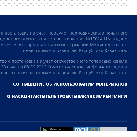
 о постановке на учет, переучет периодического печатного
ционного агентства и сетевого издания №17614-ИА выдано
том связи, информатизации и информации Министерства по
инвестициям и развитию Республики Казахстан.
тво о постановке на учет отечественного телерадио канала
23 выдано 08.09.2016 Комитетом связи, информатизации и
рства по инвестициям и развитию Республики Казахстан.
СОГЛАШЕНИЕ ОБ ИСПОЛЬЗОВАНИИ МАТЕРИАЛОВ
О НАС
КОНТАКТЫ
ТЕЛЕПРОЕКТЫ
ВАКАНСИИ
РЕЙТИНГИ