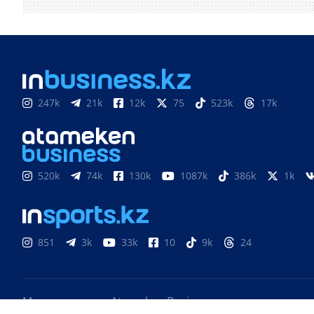
247k
21k
12k
75
523k
17k
520k
74k
130k
1087k
386k
1k
851
3k
33k
10
9k
24
Медиахолдинг «Atameken Business»