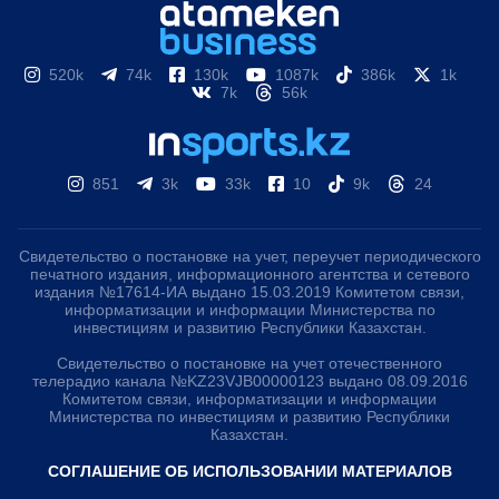
520k
74k
130k
1087k
386k
1k
7k
56k
851
3k
33k
10
9k
24
Свидетельство о постановке на учет, переучет периодического
печатного издания, информационного агентства и сетевого
издания №17614-ИА выдано 15.03.2019 Комитетом связи,
информатизации и информации Министерства по
инвестициям и развитию Республики Казахстан.
Свидетельство о постановке на учет отечественного
телерадио канала №KZ23VJB00000123 выдано 08.09.2016
Комитетом связи, информатизации и информации
Министерства по инвестициям и развитию Республики
Казахстан.
СОГЛАШЕНИЕ ОБ ИСПОЛЬЗОВАНИИ МАТЕРИАЛОВ