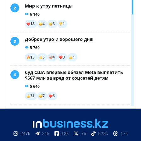
247k
21k
12k
75
523k
17k