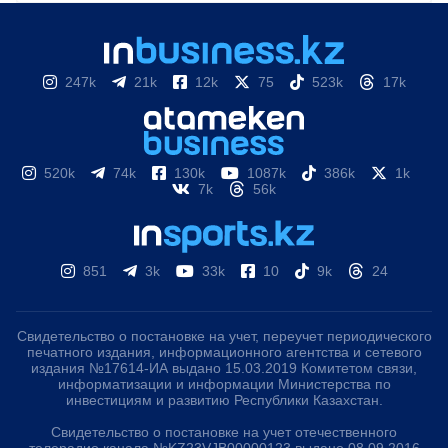
247k
21k
12k
75
523k
17k
520k
74k
130k
1087k
386k
1k
7k
56k
851
3k
33k
10
9k
24
Свидетельство о постановке на учет, переучет периодического
печатного издания, информационного агентства и сетевого
издания №17614-ИА выдано 15.03.2019 Комитетом связи,
информатизации и информации Министерства по
инвестициям и развитию Республики Казахстан.
Свидетельство о постановке на учет отечественного