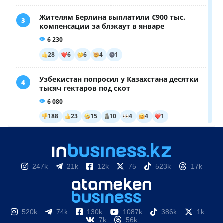
247k
21k
12k
75
523k
17k
520k
74k
130k
1087k
386k
1k
7k
56k