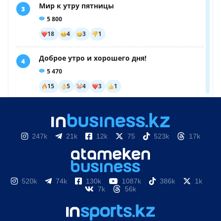
247k
21k
12k
75
523k
17k
520k
74k
130k
1087k
386k
1k
7k
56k