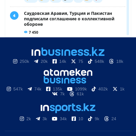
250k
20k
14k
75
548k
18k
547k
74k
135k
1099k
402k
1k
7k
61k
2k
3k
34k
10
9k
24