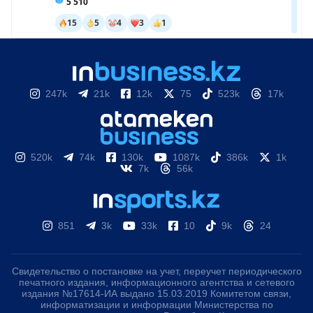
247k
21k
12k
75
523k
17k
520k
74k
130k
1087k
386k
1k
7k
56k
851
3k
33k
10
9k
24
Свидетельство о постановке на учет, переучет периодического
печатного издания, информационного агентства и сетевого
издания №17614-ИА выдано 15.03.2019 Комитетом связи,
информатизации и информации Министерства по