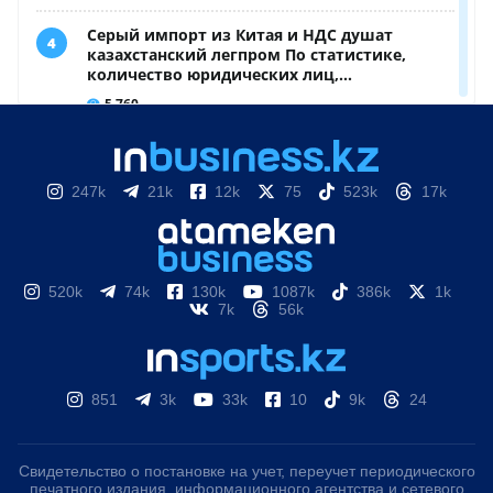
247k
21k
12k
75
523k
17k
520k
74k
130k
1087k
386k
1k
7k
56k
851
3k
33k
10
9k
24
Свидетельство о постановке на учет, переучет периодического
печатного издания, информационного агентства и сетевого