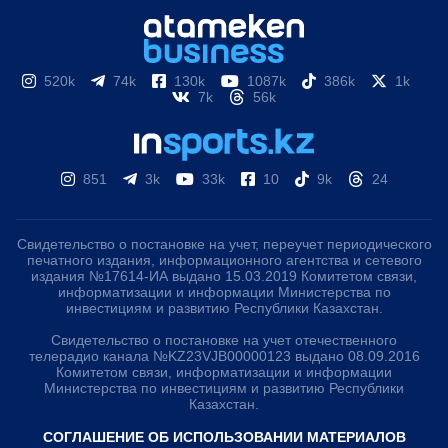
520k
74k
130k
1087k
386k
1k
7k
56k
851
3k
33k
10
9k
24
Свидетельство о постановке на учет, переучет периодического
печатного издания, информационного агентства и сетевого
издания №17614-ИА выдано 15.03.2019 Комитетом связи,
информатизации и информации Министерства по
инвестициям и развитию Республики Казахстан.
Свидетельство о постановке на учет отечественного
телерадио канала №KZ23VJB00000123 выдано 08.09.2016
Комитетом связи, информатизации и информации
Министерства по инвестициям и развитию Республики
Казахстан.
СОГЛАШЕНИЕ ОБ ИСПОЛЬЗОВАНИИ МАТЕРИАЛОВ