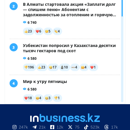
247k
21k
12k
75
523k
17k