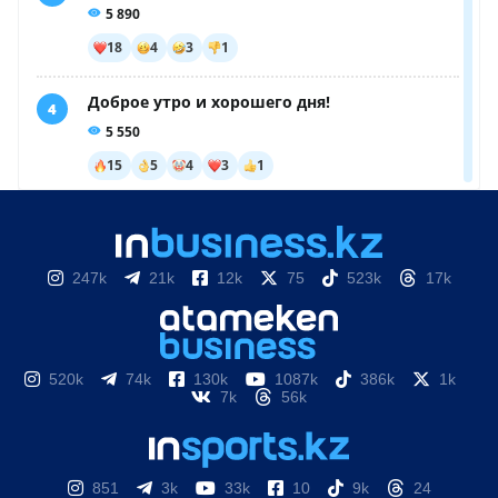
247k
21k
12k
75
523k
17k
520k
74k
130k
1087k
386k
1k
7k
56k
851
3k
33k
10
9k
24