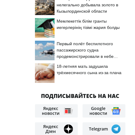
нелегально добывала золото в
Кызылординской области
Мемлекеттік білім гранты
иегерлерінің тізімі жария болды
Первый полёт беспилотного
пассажирского судна
продемонстрировали в небе
Астаны
18-летняя мать задушила
трёхмесячного сына из-за плача
ПОДПИСЫВАЙТЕСЬ НА НАС
Яндекс
Google
новости
новости
Яндекс
Telegram
Дзен