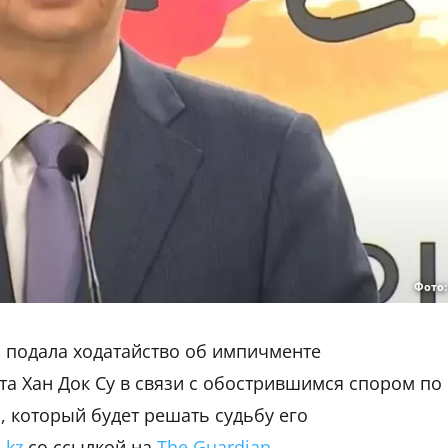
Фото
 подала ходатайство об импичменте
а Хан Док Су в связи с обострившимся спором по
, который будет решать судьбу его
.kz
cо ссылкой на
The Guardian.