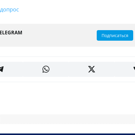
 допроc
TELEGRAM
Подписаться