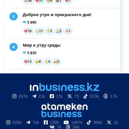
247k
21k
12k
75
523k
17k
520k
74k
130k
1087k
386k
1k
7k
56k