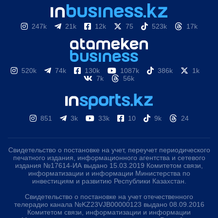
247k
21k
12k
75
523k
17k
520k
74k
130k
1087k
386k
1k
7k
56k
851
3k
33k
10
9k
24
Свидетельство о постановке на учет, переучет периодического
печатного издания, информационного агентства и сетевого
издания №17614-ИА выдано 15.03.2019 Комитетом связи,
информатизации и информации Министерства по
инвестициям и развитию Республики Казахстан.
Свидетельство о постановке на учет отечественного
телерадио канала №KZ23VJB00000123 выдано 08.09.2016
Комитетом связи, информатизации и информации