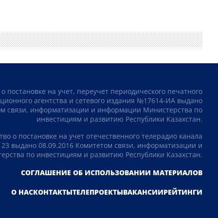
 о постановке на учет, переучет периодического печатного
ционного агентства и сетевого издания №17614-ИА выдано
том связи, информатизации и информации Министерства по
инвестициям и развитию Республики Казахстан.
тво о постановке на учет отечественного телерадио канала
23 выдано 08.09.2016 Комитетом связи, информатизации и
рства по инвестициям и развитию Республики Казахстан.
СОГЛАШЕНИЕ ОБ ИСПОЛЬЗОВАНИИ МАТЕРИАЛОВ
О НАС
КОНТАКТЫ
ТЕЛЕПРОЕКТЫ
ВАКАНСИИ
РЕЙТИНГИ