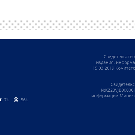
Свидетельство
издания, информа
15.03.2019 Комите
Свидетельс
№KZ23VJB000001
информации Министе
7k
56k