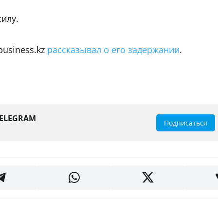
илу.
usiness.kz
рассказывал о его задержании
.
TELEGRAM
Подписаться