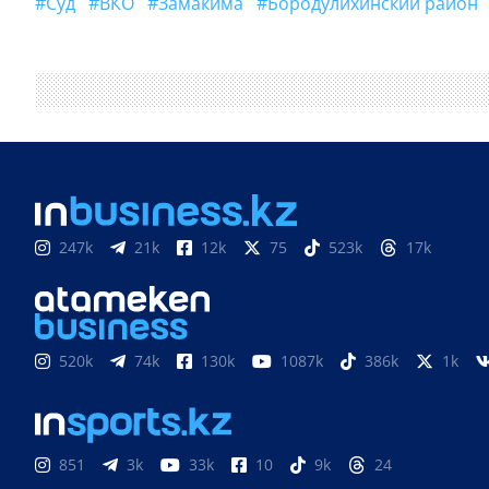
#суд
#ВКО
#Замакима
#бородулихинский район
247k
21k
12k
75
523k
17k
520k
74k
130k
1087k
386k
1k
851
3k
33k
10
9k
24