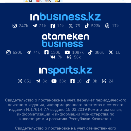
247k
21k
12k
75
523k
17k
520k
74k
130k
1087k
386k
1k
7k
56k
851
3k
33k
10
9k
24
Свидетельство о постановке на учет, переучет периодического
печатного издания, информационного агентства и сетевого
издания №17614-ИА выдано 15.03.2019 Комитетом связи,
информатизации и информации Министерства по
инвестициям и развитию Республики Казахстан.
Свидетельство о постановке на учет отечественного