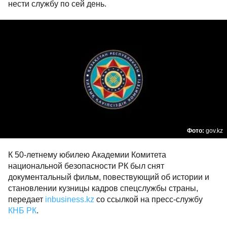
нести службу по сей день.
Фото:
gov.kz
К 50-летнему юбилею Академии Комитета
национальной безопасности РК был снят
документальный фильм, повествующий об истории и
становлении кузницы кадров спецслужбы страны,
передает
inbusiness.kz
со ссылкой на пресс-службу
КНБ РК
.