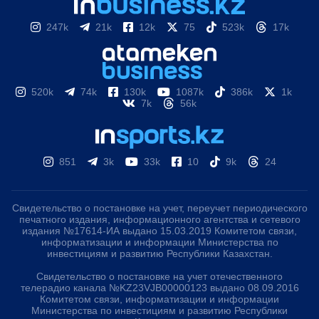
247k
21k
12k
75
523k
17k
520k
74k
130k
1087k
386k
1k
7k
56k
851
3k
33k
10
9k
24
Свидетельство о постановке на учет, переучет периодического
печатного издания, информационного агентства и сетевого
издания №17614-ИА выдано 15.03.2019 Комитетом связи,
информатизации и информации Министерства по
инвестициям и развитию Республики Казахстан.
Свидетельство о постановке на учет отечественного
телерадио канала №KZ23VJB00000123 выдано 08.09.2016
Комитетом связи, информатизации и информации
Министерства по инвестициям и развитию Республики