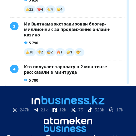
247k
21k
12k
75
523k
17k