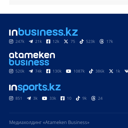
247k
21k
12k
75
523k
17k
520k
74k
130k
1087k
386k
1k
851
3k
33k
10
9k
24
Медиахолдинг «Atameken Business»