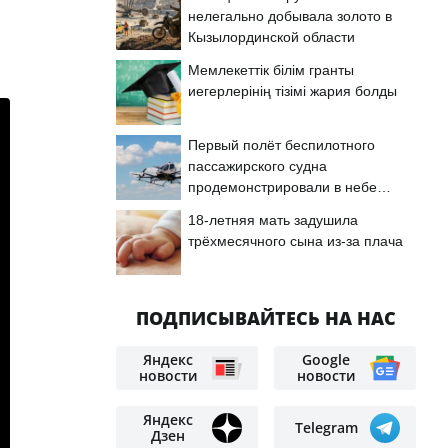
нелегально добывала золото в
Кызылординской области
Мемлекеттік білім гранты
иегерлерінің тізімі жария болды
Первый полёт беспилотного
пассажирского судна
продемонстрировали в небе
Астаны
18-летняя мать задушила
трёхмесячного сына из-за плача
ПОДПИСЫВАЙТЕСЬ НА НАС
Яндекс
Google
новости
новости
Яндекс
Telegram
Дзен