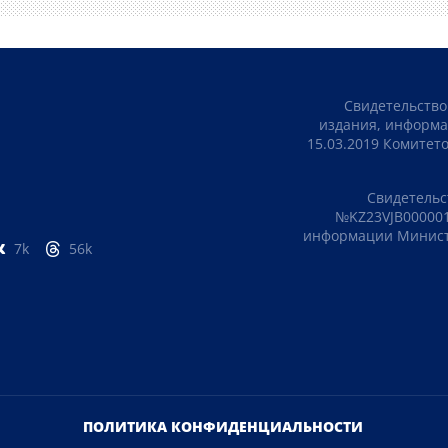
Свидетельство
издания, информа
15.03.2019 Комите
Свидетельс
№KZ23VJB000001
информации Министе
7k
56k
ПОЛИТИКА КОНФИДЕНЦИАЛЬНОСТИ