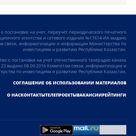
 о постановке на учет, переучет периодического печатного
ционного агентства и сетевого издания №17614-ИА выдано
том связи, информатизации и информации Министерства по
инвестициям и развитию Республики Казахстан.
тво о постановке на учет отечественного телерадио канала
23 выдано 08.09.2016 Комитетом связи, информатизации и
рства по инвестициям и развитию Республики Казахстан.
СОГЛАШЕНИЕ ОБ ИСПОЛЬЗОВАНИИ МАТЕРИАЛОВ
О НАС
КОНТАКТЫ
ТЕЛЕПРОЕКТЫ
ВАКАНСИИ
РЕЙТИНГИ