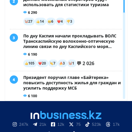
247k
21k
12k
75
523k
17k