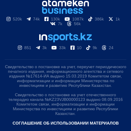
520k
74k
130k
1087k
386k
1k
7k
56k
851
3k
33k
10
9k
24
Свидетельство о постановке на учет, переучет периодического
печатного издания, информационного агентства и сетевого
издания №17614-ИА выдано 15.03.2019 Комитетом связи,
информатизации и информации Министерства по
инвестициям и развитию Республики Казахстан.
Свидетельство о постановке на учет отечественного
телерадио канала №KZ23VJB00000123 выдано 08.09.2016
Комитетом связи, информатизации и информации
Министерства по инвестициям и развитию Республики
Казахстан.
СОГЛАШЕНИЕ ОБ ИСПОЛЬЗОВАНИИ МАТЕРИАЛОВ