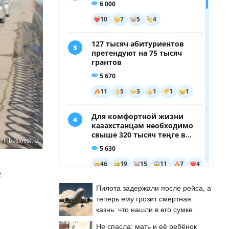
:
Inbusiness.kz
е
Пилота задержали после рейса, а
теперь ему грозит смертная
казнь: что нашли в его сумке
Не спасла: мать и её ребёнок