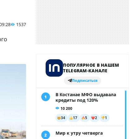
 09:28
1537
ого