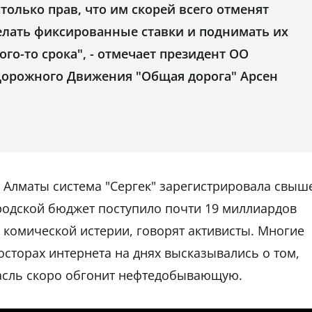
 столько прав, что им скорей всего отменят
елать фиксированные ставки и поднимать их
го-то срока", - отмечает президент ОО
Дорожного Движения "Общая дорога" Арсен
в Алматы система "Сергек" зарегистрировала свыш
родской бюджет поступило почти 19 миллиардов
 комической истерии, говорят активисты. Многие
росторах интернета на днях высказывались о том,
асль скоро обгонит нефтедобывающую.