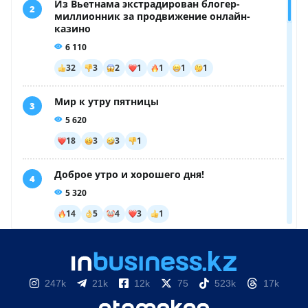
247k
21k
12k
75
523k
17k