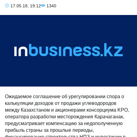
17.05.18, 19:12
1340
Ожидаемое соглашение об урегулировании спора о
калькуляции доходов от продажи углеводородов
между Казахстаном и акционерами консорциума KPO,
оператора разработки месторождения Карачаганак,
предусматривает компенсацию за недополученную
прибыль страны за прошлые периоды,
финансирование строительства НПЗ и инвестиции в