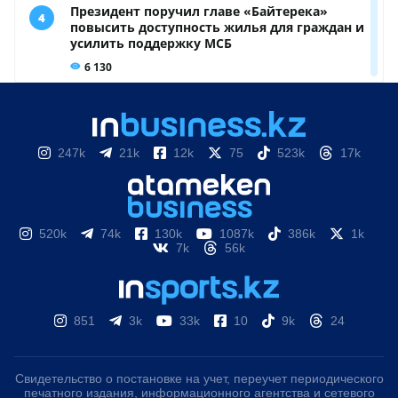
247k
21k
12k
75
523k
17k
520k
74k
130k
1087k
386k
1k
7k
56k
851
3k
33k
10
9k
24
Свидетельство о постановке на учет, переучет периодического
печатного издания, информационного агентства и сетевого