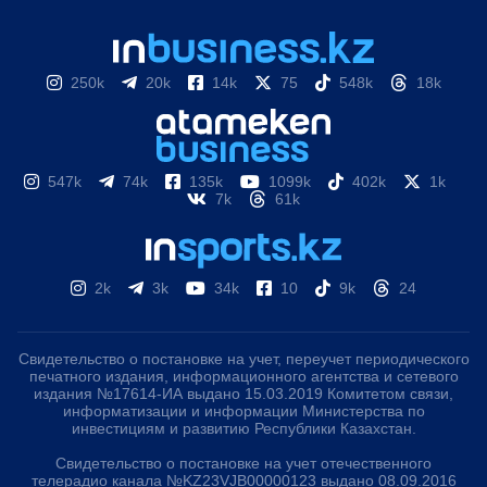
250k
20k
14k
75
548k
18k
547k
74k
135k
1099k
402k
1k
7k
61k
2k
3k
34k
10
9k
24
Свидетельство о постановке на учет, переучет периодического
печатного издания, информационного агентства и сетевого
издания №17614-ИА выдано 15.03.2019 Комитетом связи,
информатизации и информации Министерства по
инвестициям и развитию Республики Казахстан.
Свидетельство о постановке на учет отечественного
телерадио канала №KZ23VJB00000123 выдано 08.09.2016