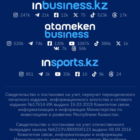
247k
21k
12k
75
523k
17k
520k
74k
130k
1087k
386k
1k
7k
56k
851
3k
33k
10
9k
24
Свидетельство о постановке на учет, переучет периодического
печатного издания, информационного агентства и сетевого
издания №17614-ИА выдано 15.03.2019 Комитетом связи,
информатизации и информации Министерства по
инвестициям и развитию Республики Казахстан.
Свидетельство о постановке на учет отечественного
телерадио канала №KZ23VJB00000123 выдано 08.09.2016
Комитетом связи, информатизации и информации
Министерства по инвестициям и развитию Республики