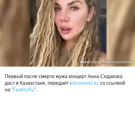
Фото:
instagram/annasedokova
Первый после смерти мужа концерт Анна Седакова
даст в Казахстане, передает i
nbusiness.kz
со ссылкой
на "
Газету.Ru
".