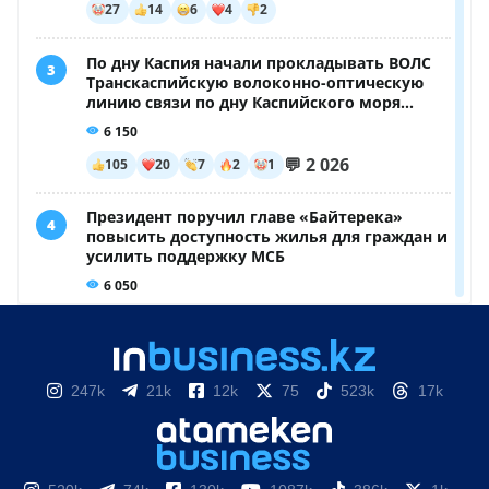
247k
21k
12k
75
523k
17k