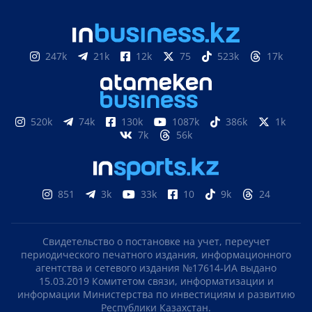
247k
21k
12k
75
523k
17k
520k
74k
130k
1087k
386k
1k
7k
56k
851
3k
33k
10
9k
24
Свидетельство о постановке на учет, переучет
периодического печатного издания, информационного
агентства и сетевого издания №17614-ИА выдано
15.03.2019 Комитетом связи, информатизации и
информации Министерства по инвестициям и развитию
Республики Казахстан.