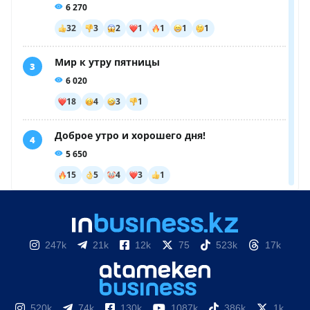
247k
21k
12k
75
523k
17k
520k
74k
130k
1087k
386k
1k