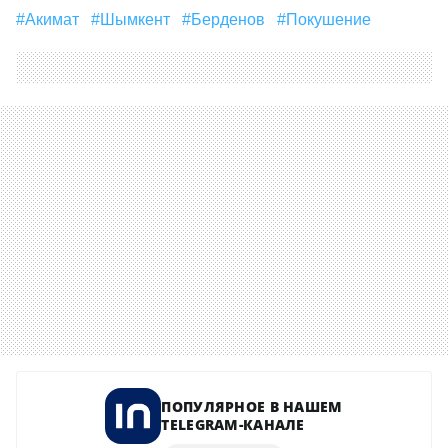
#акимат
#Шымкент
#Берденов
#покушение