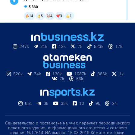
247k
21k
12k
75
523k
17k
520k
74k
130k
1087k
386k
1k
7k
56k
851
3k
33k
10
9k
24
Свидетельство о постановке на учет, переучет периодического
печатного издания, информационного агентства и сетевого
издания №17614-ИА выдано 15.03.2019 Комитетом связи,