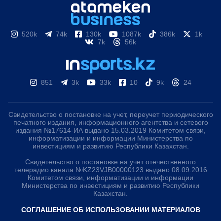
520k
74k
130k
1087k
386k
1k
7k
56k
851
3k
33k
10
9k
24
Свидетельство о постановке на учет, переучет периодического
печатного издания, информационного агентства и сетевого
издания №17614-ИА выдано 15.03.2019 Комитетом связи,
информатизации и информации Министерства по
инвестициям и развитию Республики Казахстан.
Свидетельство о постановке на учет отечественного
телерадио канала №KZ23VJB00000123 выдано 08.09.2016
Комитетом связи, информатизации и информации
Министерства по инвестициям и развитию Республики
Казахстан.
СОГЛАШЕНИЕ ОБ ИСПОЛЬЗОВАНИИ МАТЕРИАЛОВ