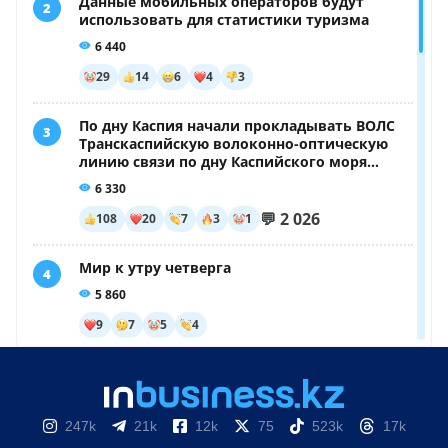
247k
21k
12k
75
523k
17k