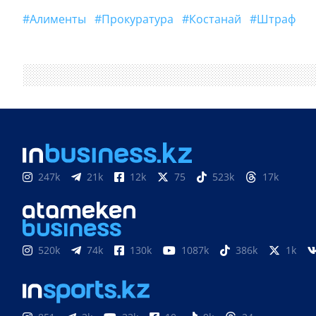
#алименты
#прокуратура
#Костанай
#штраф
247k
21k
12k
75
523k
17k
520k
74k
130k
1087k
386k
1k