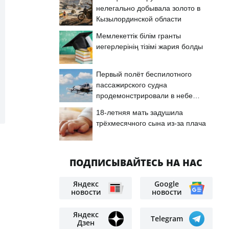
нелегально добывала золото в
Кызылординской области
Мемлекеттік білім гранты
иегерлерінің тізімі жария болды
Первый полёт беспилотного
пассажирского судна
продемонстрировали в небе
Астаны
18-летняя мать задушила
трёхмесячного сына из-за плача
ПОДПИСЫВАЙТЕСЬ НА НАС
Яндекс
Google
новости
новости
Яндекс
Telegram
Дзен