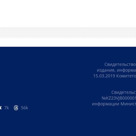
Свидетельство
издания, информа
15.03.2019 Комите
Свидетельс
№KZ23VJB000001
информации Министе
7k
56k