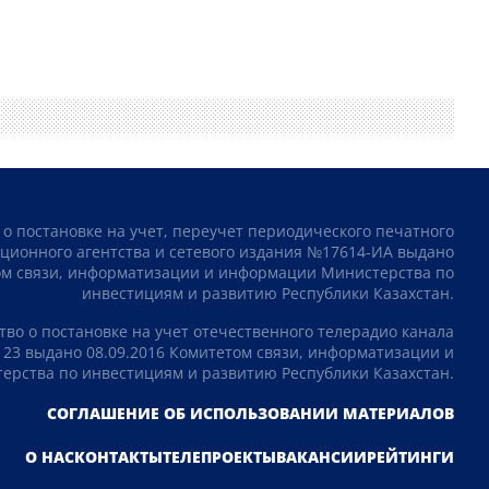
 о постановке на учет, переучет периодического печатного
ционного агентства и сетевого издания №17614-ИА выдано
том связи, информатизации и информации Министерства по
инвестициям и развитию Республики Казахстан.
тво о постановке на учет отечественного телерадио канала
23 выдано 08.09.2016 Комитетом связи, информатизации и
рства по инвестициям и развитию Республики Казахстан.
СОГЛАШЕНИЕ ОБ ИСПОЛЬЗОВАНИИ МАТЕРИАЛОВ
О НАС
КОНТАКТЫ
ТЕЛЕПРОЕКТЫ
ВАКАНСИИ
РЕЙТИНГИ