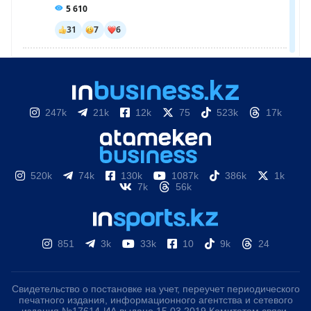
247k
21k
12k
75
523k
17k
520k
74k
130k
1087k
386k
1k
7k
56k
851
3k
33k
10
9k
24
Свидетельство о постановке на учет, переучет периодического
печатного издания, информационного агентства и сетевого
издания №17614-ИА выдано 15.03.2019 Комитетом связи,