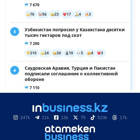
247k
21k
12k
75
523k
17k