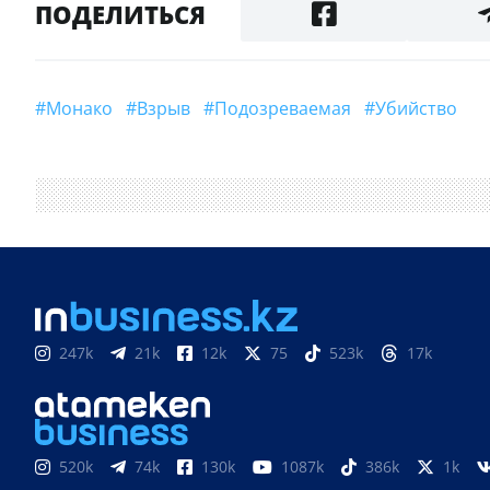
ПОДЕЛИТЬСЯ
#Монако
#взрыв
#подозреваемая
#убийство
247k
21k
12k
75
523k
17k
520k
74k
130k
1087k
386k
1k