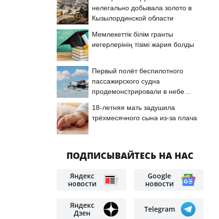
нелегально добывала золото в
Кызылординской области
Мемлекеттік білім гранты
иегерлерінің тізімі жария болды
Первый полёт беспилотного
пассажирского судна
продемонстрировали в небе
Астаны
18-летняя мать задушила
трёхмесячного сына из-за плача
ПОДПИСЫВАЙТЕСЬ НА НАС
Яндекс
Google
новости
новости
Яндекс
Telegram
Дзен