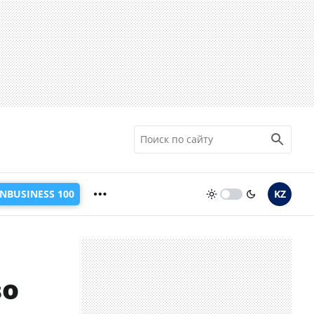
INBUSINESS 100
KZ
во