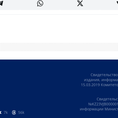
Свидетельство
издания, информа
15.03.2019 Комите
Свидетельс
№KZ23VJB000001
информации Министе
7k
56k