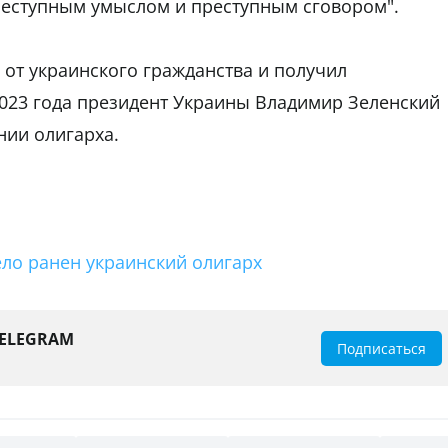
реступным умыслом и преступным сговором".
 от украинского гражданства и получил
2023 года президент Украины Владимир Зеленский
нии олигарха.
ело ранен украинский олигарх
TELEGRAM
Подписаться