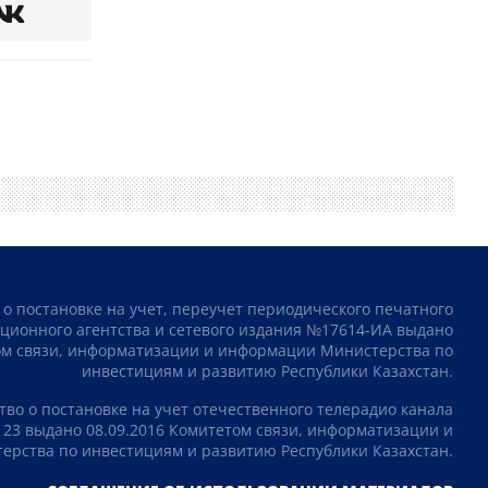
 о постановке на учет, переучет периодического печатного
ционного агентства и сетевого издания №17614-ИА выдано
том связи, информатизации и информации Министерства по
инвестициям и развитию Республики Казахстан.
тво о постановке на учет отечественного телерадио канала
23 выдано 08.09.2016 Комитетом связи, информатизации и
рства по инвестициям и развитию Республики Казахстан.