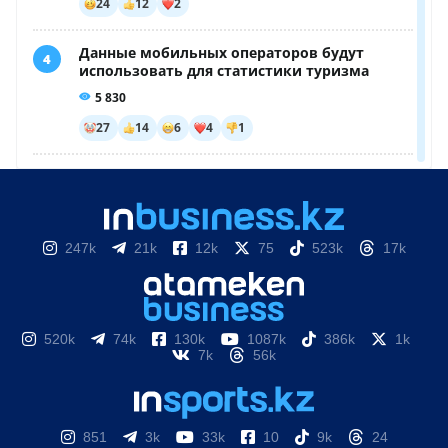
247k
21k
12k
75
523k
17k
520k
74k
130k
1087k
386k
1k
7k
56k
851
3k
33k
10
9k
24