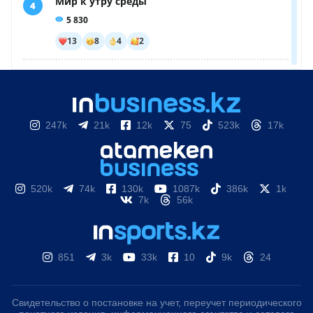
247k
21k
12k
75
523k
17k
520k
74k
130k
1087k
386k
1k
7k
56k
851
3k
33k
10
9k
24
Свидетельство о постановке на учет, переучет периодического