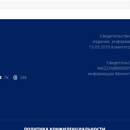
Свидетельство
издания, информа
15.03.2019 Комите
Свидетельс
№KZ23VJB000001
информации Министе
7k
56k
ПОЛИТИКА КОНФИДЕНЦИАЛЬНОСТИ