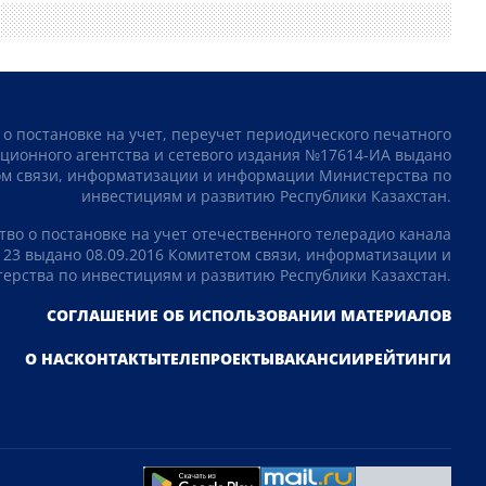
 о постановке на учет, переучет периодического печатного
ционного агентства и сетевого издания №17614-ИА выдано
том связи, информатизации и информации Министерства по
инвестициям и развитию Республики Казахстан.
тво о постановке на учет отечественного телерадио канала
23 выдано 08.09.2016 Комитетом связи, информатизации и
рства по инвестициям и развитию Республики Казахстан.
СОГЛАШЕНИЕ ОБ ИСПОЛЬЗОВАНИИ МАТЕРИАЛОВ
О НАС
КОНТАКТЫ
ТЕЛЕПРОЕКТЫ
ВАКАНСИИ
РЕЙТИНГИ