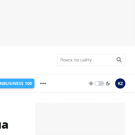
INBUSINESS 100
KZ
на