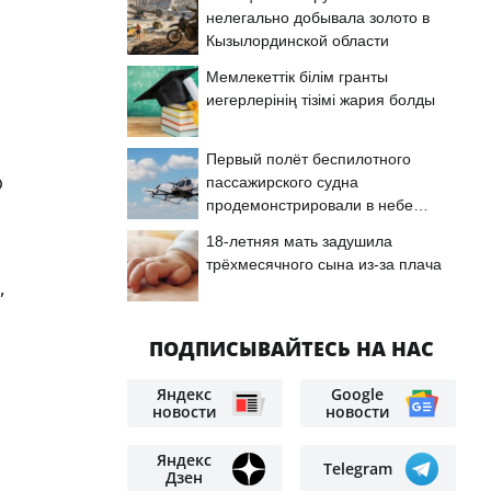
нелегально добывала золото в
Кызылординской области
Мемлекеттік білім гранты
иегерлерінің тізімі жария болды
Первый полёт беспилотного
ю
пассажирского судна
продемонстрировали в небе
Астаны
18-летняя мать задушила
трёхмесячного сына из-за плача
,
ПОДПИСЫВАЙТЕСЬ НА НАС
Яндекс
Google
новости
новости
Яндекс
Telegram
Дзен