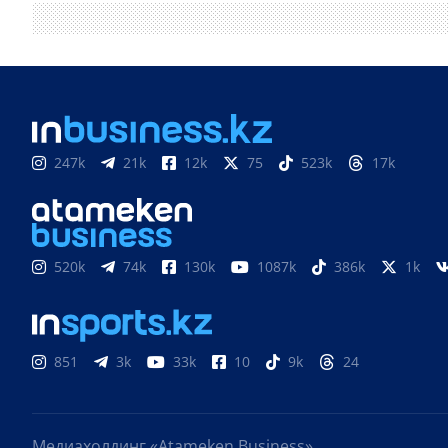
247k
21k
12k
75
523k
17k
520k
74k
130k
1087k
386k
1k
851
3k
33k
10
9k
24
Медиахолдинг «Atameken Business»