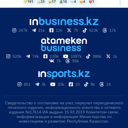
247k
21k
12k
75
523k
17k
520k
74k
130k
1087k
386k
1k
7k
56k
851
3k
33k
10
9k
24
Свидетельство о постановке на учет, переучет периодического
печатного издания, информационного агентства и сетевого
издания №17614-ИА выдано 15.03.2019 Комитетом связи,
информатизации и информации Министерства по
инвестициям и развитию Республики Казахстан.