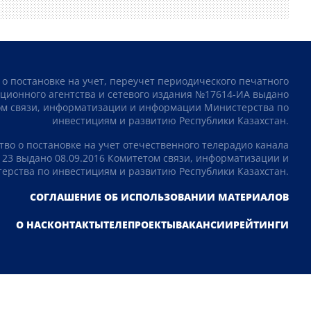
 о постановке на учет, переучет периодического печатного
ционного агентства и сетевого издания №17614-ИА выдано
том связи, информатизации и информации Министерства по
инвестициям и развитию Республики Казахстан.
тво о постановке на учет отечественного телерадио канала
23 выдано 08.09.2016 Комитетом связи, информатизации и
рства по инвестициям и развитию Республики Казахстан.
СОГЛАШЕНИЕ ОБ ИСПОЛЬЗОВАНИИ МАТЕРИАЛОВ
О НАС
КОНТАКТЫ
ТЕЛЕПРОЕКТЫ
ВАКАНСИИ
РЕЙТИНГИ