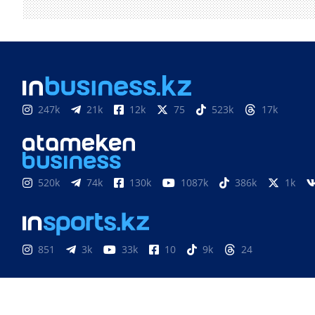
247k
21k
12k
75
523k
17k
520k
74k
130k
1087k
386k
1k
851
3k
33k
10
9k
24
Медиахолдинг «Atameken Business»