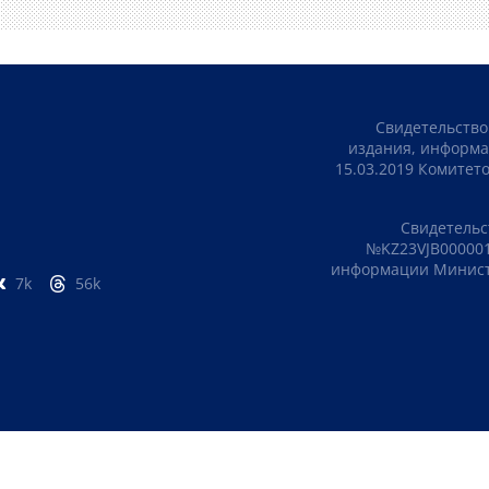
Свидетельство
издания, информа
15.03.2019 Комите
Свидетельс
№KZ23VJB000001
информации Министе
7k
56k
ПОЛИТИКА КОНФИДЕНЦИАЛЬНОСТИ