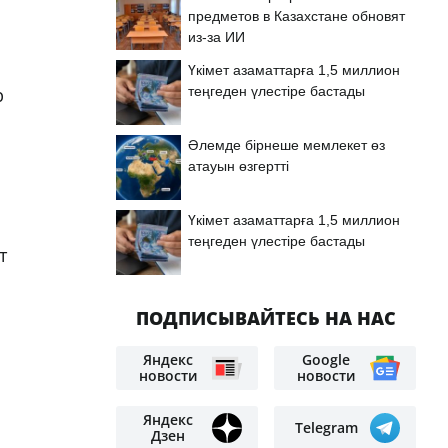
предметов в Казахстане обновят
из-за ИИ
Үкімет азаматтарға 1,5 миллион
теңгеден үлестіре бастады
р
Әлемде бірнеше мемлекет өз
атауын өзгертті
Үкімет азаматтарға 1,5 миллион
теңгеден үлестіре бастады
т
ПОДПИСЫВАЙТЕСЬ НА НАС
Яндекс
Google
новости
новости
Яндекс
Telegram
Дзен