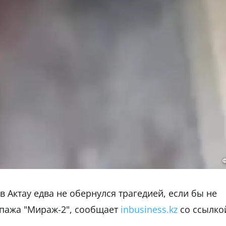
 Актау едва не обернулся трагедией, если бы не
ипажа "Мираж-2", сообщает
inbusiness.kz
со ссылко