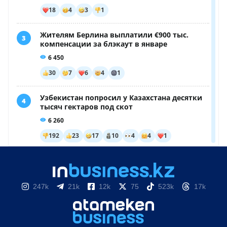
247k
21k
12k
75
523k
17k